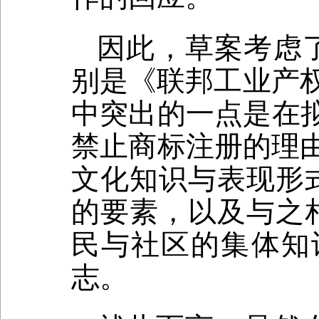
因此，草案考虑
别是《联邦工业产权
中突出的一点是在拟
禁止商标注册的理
文化知识与表现形
的要素，以及与之
民与社区的集体知
志。