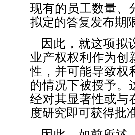
现有的员工数量、
拟定的答复发布期
因此，就这项拟
业产权权利作为创
性，并可能导致权
的情况下被授予。
经对其显著性或与
度研究即可获得批
因此，如前所述