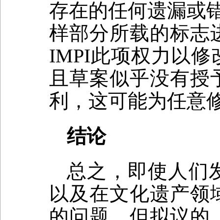
存在的任何遗漏或错
样部分所载的标志
IMPI此项权力以
且草案似乎没有授
利，这可能为任意
结论
总之，即使人们
以及在文化遗产领
的问题，但拟议的