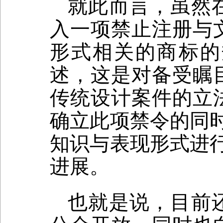
就此而言，虽然
入一项禁止注册与
形式相关的商标的
述，这是对备受瞩
传统设计案件的立
确立此项禁令的同
知识与表现形式进
进展。
也就是说，目前