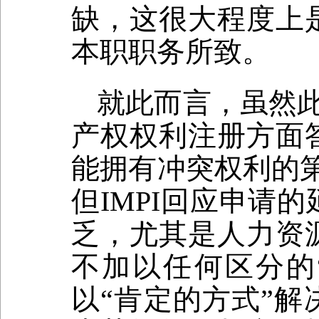
缺，这很大程度上
本职职务所致。
就此而言，虽然此
产权权利注册方面
能拥有冲突权利的
但IMPI回应申请
乏，尤其是人力资
不加以任何区分的
以“肯定的方式”