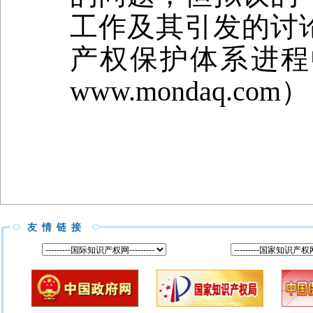
工作及其引发的讨
产权保护体系进程
www.mondaq.com）
友情链接