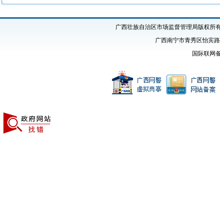
广西壮族自治区市场监督管理局版权所有 Copyright
广西南宁市青秀区怡宾路1号
国际联网备案