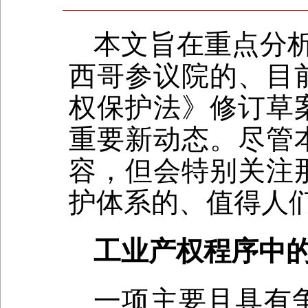
本文旨在重点分析与
西哥参议院的、目
权保护法》修订草
重要新动态。尽管
容，但会特别关注
护体系的、值得人
工业产权程序中
一项主要且具有