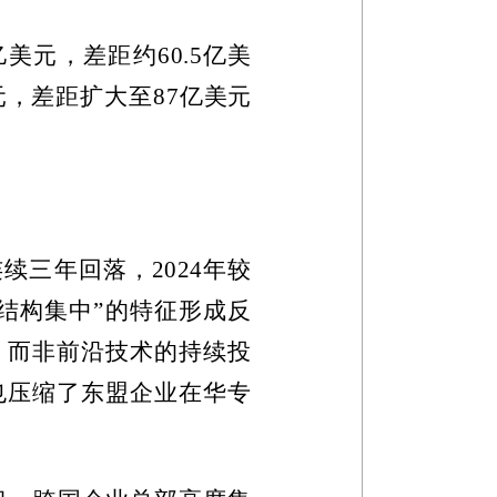
亿美元，差距约
60.5
亿美
元，差距扩大至
87
亿美元
连续三年回落，
2024
年较
结构集中”的特征形成反
，而非前沿技术的持续投
也压缩了东盟企业在华专