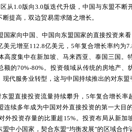
贸区从
1.0
版向
3.0
版迭代升级，中国与东盟不断
不断提高，双边贸易需求随之增长。
盟国家向中国、中国向东盟国家的直接投资来看
亿美元增至
112.8
亿美元，
5
年复合增长率约为
7
体高度集中在新加坡、马来西亚、泰国三国。
总额的
70%-80%
。投资领域从传统的房地产、
、现代服务业转型，这与中国持续推出的对东盟
对东盟直接投资流量持续攀升，
5
年复合增长率
盟连续多年成为中国对外直接投资的第一大目
对外投资存量的比重超
15%
。投资布局从新加
东盟中小国家，契合东盟“均衡发展”的区域合作