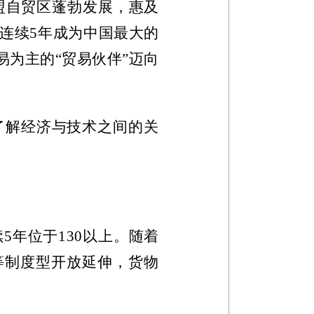
盟自贸区蓬勃发展，惠及
连续
5
年成为中国最大的
为主的“贸易伙伴”迈向
了解经济与技术之间的关
续
5
年位于
130
以上。随着
等制度型开放延伸，货物