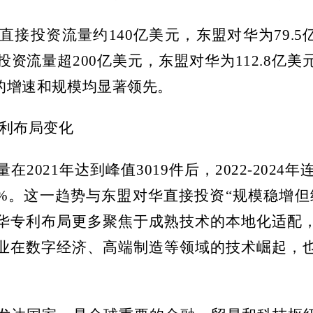
直接投资流量约
140
亿美元，东盟对华为
79.5
投资流量超
200
亿美元，东盟对华为
112.8
亿美
的增速和规模均显著领先。
利布局变化
量在
2021
年达到峰值
3019
件后，
2022-2024
年
%
。这一趋势与东盟对华直接投资“规模稳增但
华专利布局更多聚焦于成熟技术的本地化适配
业在数字经济、高端制造等领域的技术崛起，