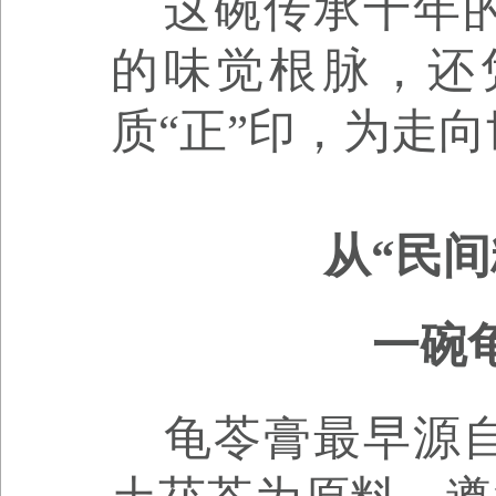
这碗传承千年
的味觉根脉，还
质“正”印，为走
从“民间
一碗
龟苓膏最早源