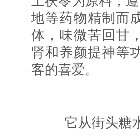
土茯苓为原料，遵
地等药物精制而
体，味微苦回甘
肾和养颜提神等
客的喜爱。
它从街头糖