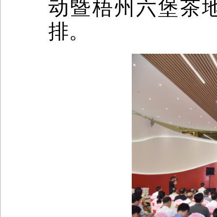
动暨梧州六堡茶
排。