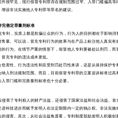
案件很罕见，现行假冒专利罪存在规制范围过窄、入罪门槛偏高等
、增设非法实施他人专利罪等罪名的建议。
并完善定罪量刑标准
充专利，实质上都是欺骗公众的行为，行为人的目的都在于影响消
销售量。可以说，冒充专利行为的效果与在产品上标注他人真实有
利的行为。在情节严重的情形下，假冒他人专利要被处以刑罚，而
，冒充专利的违法成本更低。
会危害性、行为违法性和应受刑罚处罚性来讲，还是从保持保护专
为纳入刑法规制范围。而且，目前假冒专利罪的立案追诉标准过高
的入罪门槛和完善量刑标准也十分必要。
仅侵害了专利权人的财产法益，还侵害了国家法益和社会法益。首
促进科技进步而赋予发明人在法定期限内一定的独占权。非法实施
益的侵害。其次，从社会法益角度看，专利制度鼓励发明人积极创